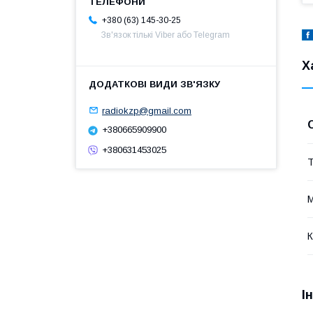
+380 (63) 145-30-25
Зв'язок тількі Viber або Telegram
Х
radiokzp@gmail.com
+380665909900
+380631453025
Т
К
І