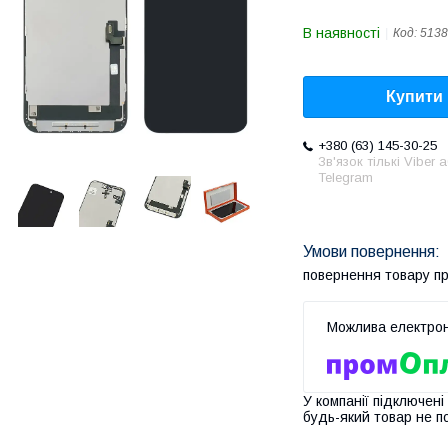
В наявності
Код:
5138
Купити
+380 (63) 145-30-25
Зв'язок тількі Viber 
Telegram
повернення товару п
У компанії підключені
будь-який товар не п