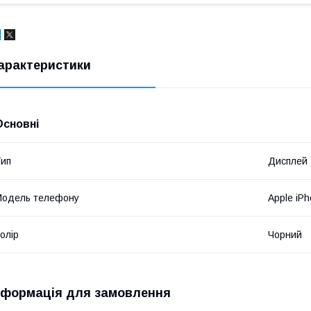
арактеристики
Основні
ип
Дисплей
Модель телефону
Apple iPh
олір
Чорний
нформація для замовлення