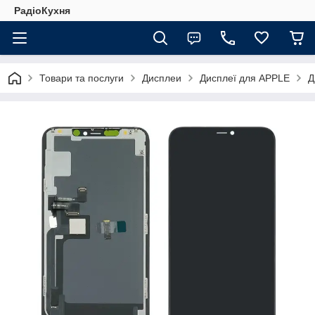
РадіоКухня
Товари та послуги
Дисплеи
Дисплеї для APPLE
Д