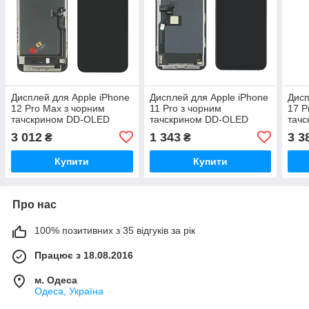
Дисплей для Apple iPhone
Дисплей для Apple iPhone
Дисп
12 Pro Max з чорним
11 Pro з чорним
17 P
тачскрином DD-OLED
тачскрином DD-OLED
тачс
OLE
3 012
1 343
3 3
₴
₴
Купити
Купити
Про нас
100% позитивних з 35 відгуків за рік
Працює з 18.08.2016
м. Одеса
Одеса, Україна