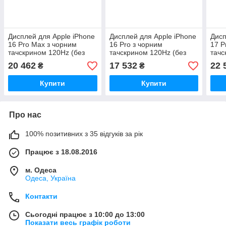
Дисплей для Apple iPhone
Дисплей для Apple iPhone
Дисп
16 Pro Max з чорним
16 Pro з чорним
17 P
тачскрином 120Hz (без
тачскрином 120Hz (без
тачс
помилки) Original 100%
помилки) Original 100%
поми
20 462
17 532
22 
₴
₴
Купити
Купити
Про нас
100% позитивних з 35 відгуків за рік
Працює з 18.08.2016
м. Одеса
Одеса, Україна
Контакти
Сьогодні працює з 10:00 до 13:00
Показати весь графік роботи