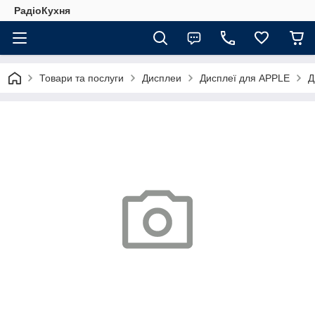
РадіоКухня
Товари та послуги
Дисплеи
Дисплеї для APPLE
Д