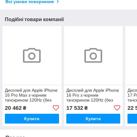
Всі умови повернення
Подібні товари компанії
Дисплей для Apple iPhone
Дисплей для Apple iPhone
Дисп
16 Pro Max з чорним
16 Pro з чорним
17 P
тачскрином 120Hz (без
тачскрином 120Hz (без
тачс
помилки) Original 100%
помилки) Original 100%
поми
20 462
17 532
22 
₴
₴
Купити
Купити