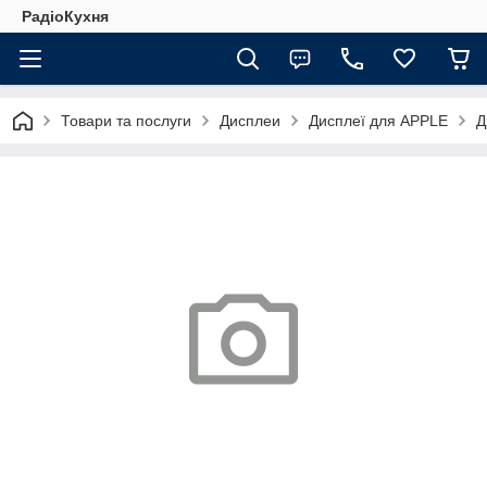
РадіоКухня
Товари та послуги
Дисплеи
Дисплеї для APPLE
Д