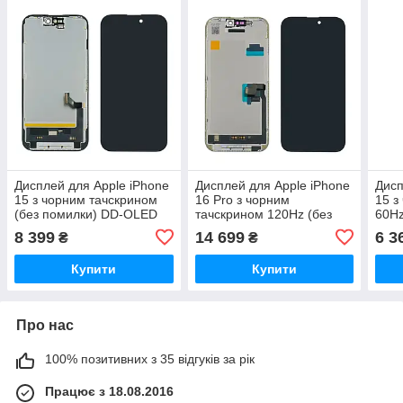
Дисплей для Apple iPhone
Дисплей для Apple iPhone
Дисп
15 з чорним тачскрином
16 Pro з чорним
15 з
(без помилки) DD-OLED
тачскрином 120Hz (без
60Hz
помилки) JCID-OLED
GXQ
8 399
14 699
6 3
₴
₴
Serv
Купити
Купити
Про нас
100% позитивних з 35 відгуків за рік
Працює з 18.08.2016