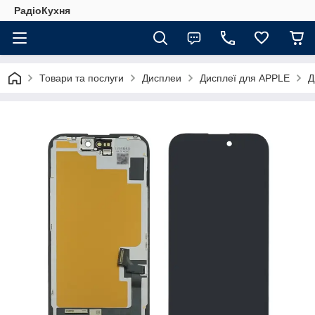
РадіоКухня
Товари та послуги
Дисплеи
Дисплеї для APPLE
Д