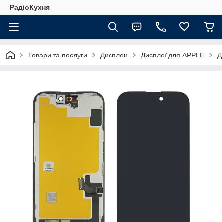
РадіоКухня
Товари та послуги
Дисплеи
Дисплеї для APPLE
Д