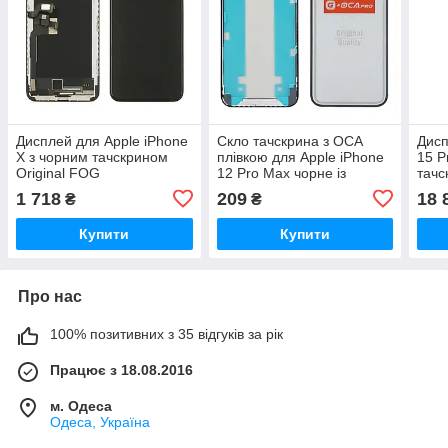
Дисплей для Apple iPhone
Скло тачскрина з OCA
Дисп
X з чорним тачскрином
плівкою для Apple iPhone
15 P
Original FOG
12 Pro Max чорне із
тачс
сіточкою G+OCA Pro
1 718
209
18 
₴
₴
Купити
Купити
Про нас
100% позитивних з 35 відгуків за рік
Працює з 18.08.2016
м. Одеса
Одеса, Україна