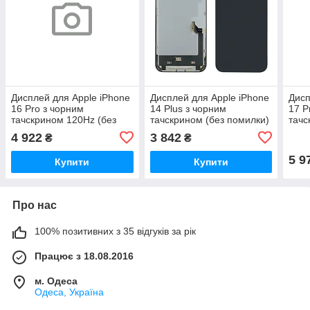
Дисплей для Apple iPhone
Дисплей для Apple iPhone
Дисп
16 Pro з чорним
14 Plus з чорним
17 P
тачскрином 120Hz (без
тачскрином (без помилки)
тачс
помилки) DD-OLED
DD-OLED
пом
4 922
3 842
₴
₴
5 9
Купити
Купити
Про нас
100% позитивних з 35 відгуків за рік
Працює з 18.08.2016
м. Одеса
Одеса, Україна