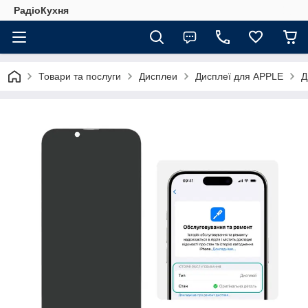
РадіоКухня
Товари та послуги
Дисплеи
Дисплеї для APPLE
Д