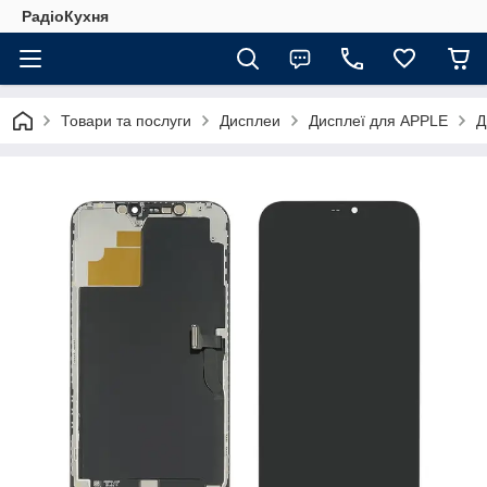
РадіоКухня
Товари та послуги
Дисплеи
Дисплеї для APPLE
Д