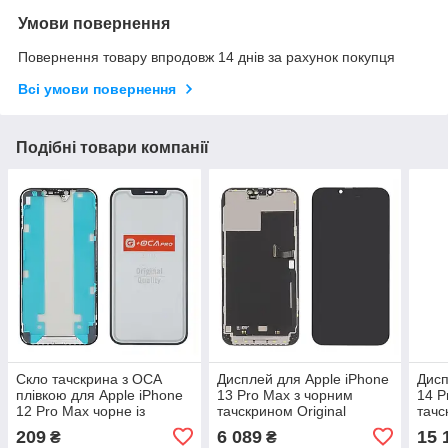
Умови повернення
Повернення товару впродовж 14 днів за рахунок покупця
Всі умови повернення
Подібні товари компанії
Скло тачскрина з OCA
Дисплей для Apple iPhone
Дисп
плівкою для Apple iPhone
13 Pro Max з чорним
14 P
12 Pro Max чорне із
тачскрином Original
тачс
сіточкою G+OCA Pro
(переклеєне скло)
209
6 089
15 
₴
₴