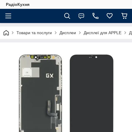
РадіоКухня
Товари та послуги
Дисплеи
Дисплеї для APPLE
Д