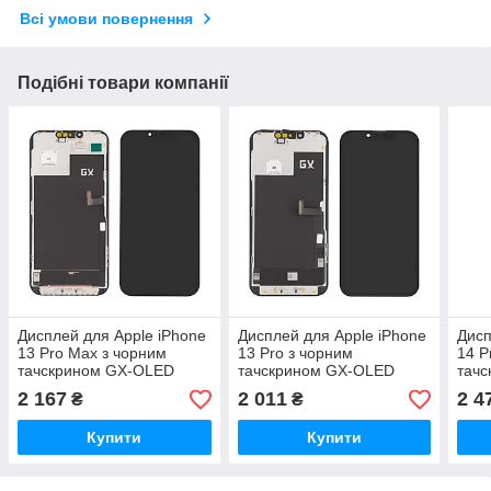
Всі умови повернення
Подібні товари компанії
Дисплей для Apple iPhone
Дисплей для Apple iPhone
Дисп
13 Pro Max з чорним
13 Pro з чорним
14 P
тачскрином GX-OLED
тачскрином GX-OLED
тач
HARD без паковання
HARD без паковання
HARD
2 167
2 011
2 4
₴
₴
Купити
Купити