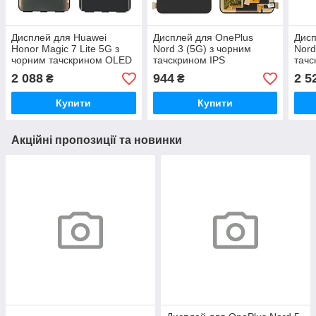
Дисплей для Huawei
Дисплей для OnePlus
Дисп
Honor Magic 7 Lite 5G з
Nord 3 (5G) з чорним
Nord
чорним тачскрином OLED
тачскрином IPS
тачс
2 088
944
2 5
₴
₴
Купити
Купити
Акційні пропозиції та новинки