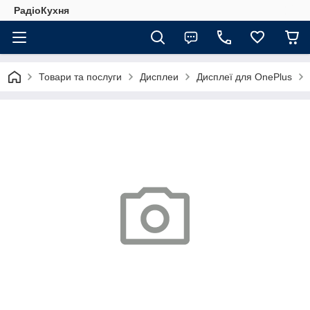
РадіоКухня
Товари та послуги
Дисплеи
Дисплеї для OnePlus