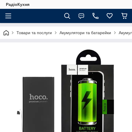
РадіоКухня
Товари та послуги
Акумулятори та батарейки
Акуму