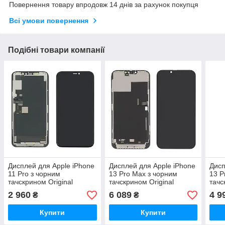
Повернення товару впродовж 14 днів за рахунок покупця
Всі умови повернення
Подібні товари компанії
Дисплей для Apple iPhone
Дисплей для Apple iPhone
Дисп
11 Pro з чорним
13 Pro Max з чорним
13 P
тачскрином Original
тачскрином Original
тачс
(переклеєне скло)
(переклеєне скло)
(пер
2 960
6 089
4 9
₴
₴
Купити
Купити