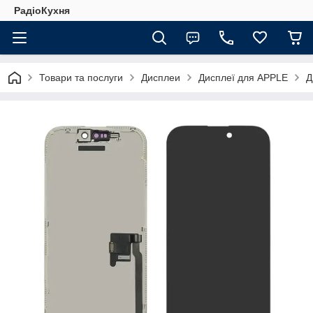
РадіоКухня
Товари та послуги
Дисплеи
Дисплеї для APPLE
Д