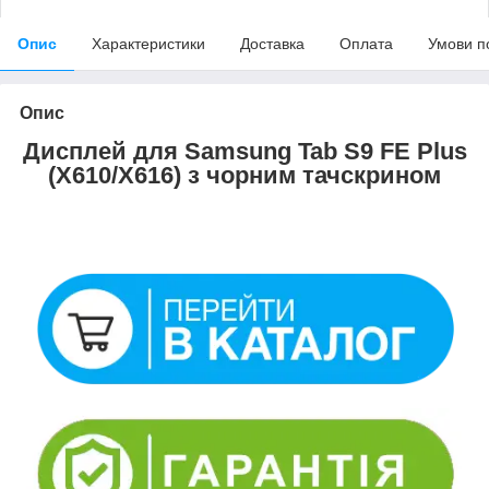
Опис
Характеристики
Доставка
Оплата
Умови п
Опис
Дисплей для Samsung Tab S9 FE Plus
(X610/X616) з чорним тачскрином