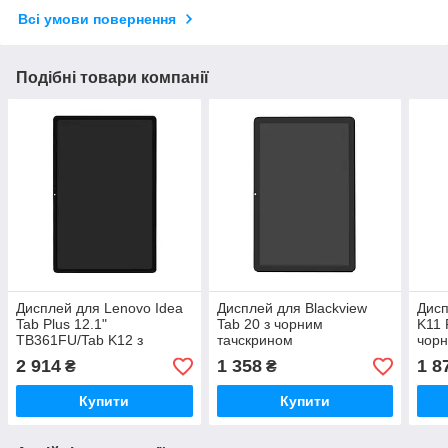
Всі умови повернення
Подібні товари компанії
Дисплей для Lenovo Idea
Дисплей для Blackview
Дисп
Tab Plus 12.1"
Tab 20 з чорним
K11 
TB361FU/Tab K12 з
тачскрином
чорн
чорним тачскрином
2 914
1 358
1 8
₴
₴
Original
Купити
Купити