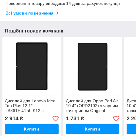
Повернення товару впродовж 14 днів за рахунок покупця
Всі умови повернення
Подібні товари компанії
Дисплей для Lenovo Idea
Дисплей для Oppo Pad Air
Дисп
Tab Plus 12.1"
10.4" (OPD2102) з чорним
10.4
TB361FU/Tab K12 з
тачскрином Original
тачс
чорним тачскрином
2 914
1 731
2 2
₴
₴
Original
Купити
Купити