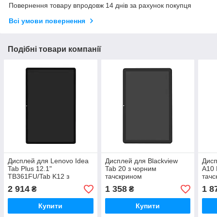
Повернення товару впродовж 14 днів за рахунок покупця
Всі умови повернення
Подібні товари компанії
Дисплей для Lenovo Idea
Дисплей для Blackview
Дисп
Tab Plus 12.1"
Tab 20 з чорним
A10 
TB361FU/Tab K12 з
тачскрином
тачс
чорним тачскрином
2 914
1 358
1 8
₴
₴
Original
Купити
Купити