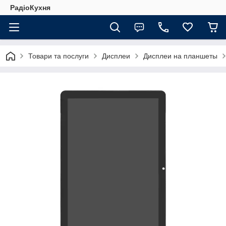
РадіоКухня
Товари та послуги
Дисплеи
Дисплеи на планшеты