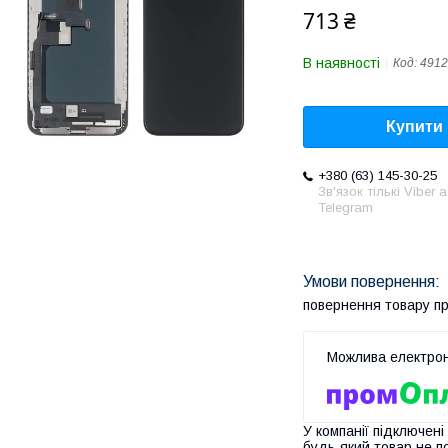
713 ₴
В наявності
Код:
4912
Купити
+380 (63) 145-30-25
Зв'язок тількі Viber 
Telegram
повернення товару п
У компанії підключені
будь-який товар не п