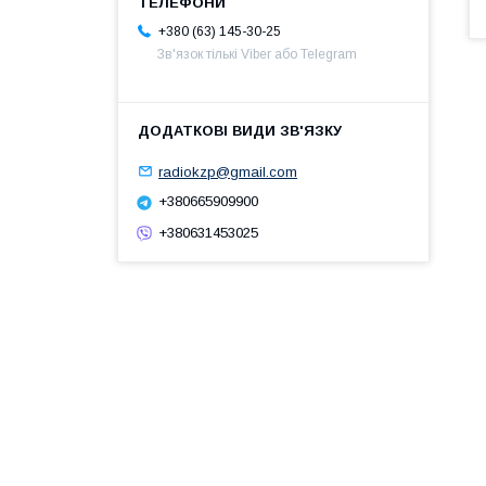
+380 (63) 145-30-25
Зв'язок тількі Viber або Telegram
radiokzp@gmail.com
+380665909900
+380631453025