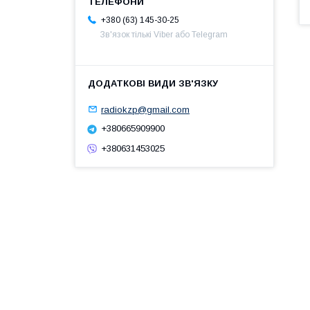
+380 (63) 145-30-25
Зв'язок тількі Viber або Telegram
radiokzp@gmail.com
+380665909900
+380631453025