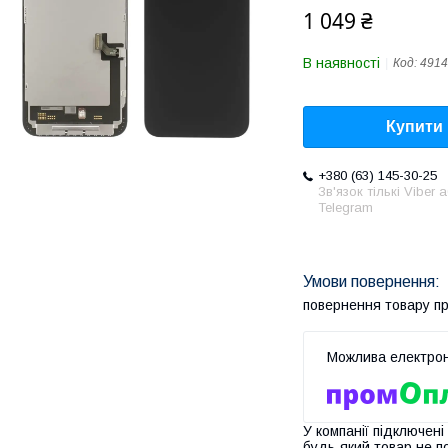
1 049 ₴
В наявності
Код:
4914
Купити
+380 (63) 145-30-25
Зв'язок тількі Viber 
Telegram
повернення товару п
У компанії підключені
будь-який товар не п