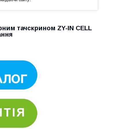
орним тачскрином ZY-IN CELL
ання