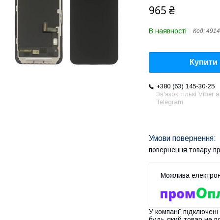
965 ₴
В наявності
Код:
4914
Купити
+380 (63) 145-30-25
Зв'язок тількі Viber 
Telegram
повернення товару п
У компанії підключені
будь-який товар не п