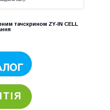
орним тачскрином ZY-IN CELL
ання