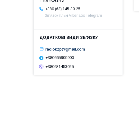
+380 (63) 145-30-25
Зв'язок тількі Viber або Telegram
radiokzp@gmail.com
+380665909900
+380631453025