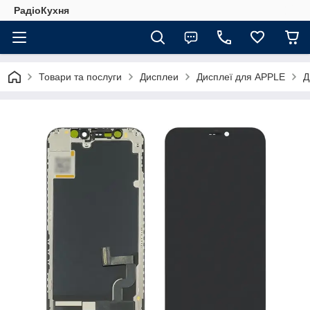
РадіоКухня
Товари та послуги
Дисплеи
Дисплеї для APPLE
Д