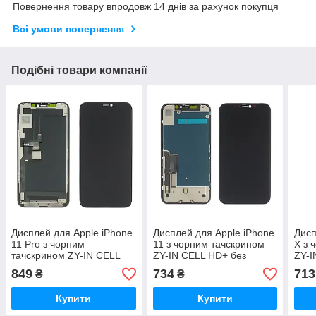
Повернення товару впродовж 14 днів за рахунок покупця
Всі умови повернення
Подібні товари компанії
Дисплей для Apple iPhone
Дисплей для Apple iPhone
Дисп
11 Pro з чорним
11 з чорним тачскрином
X з 
тачскрином ZY-IN CELL
ZY-IN CELL HD+ без
ZY-I
HD+ без паковання
паковання
пако
849
734
713
₴
₴
Купити
Купити