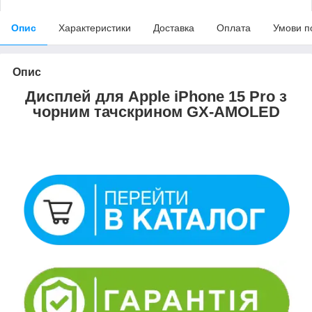
Опис
Характеристики
Доставка
Оплата
Умови п
Опис
Дисплей для Apple iPhone 15 Pro з
чорним тачскрином GX-AMOLED