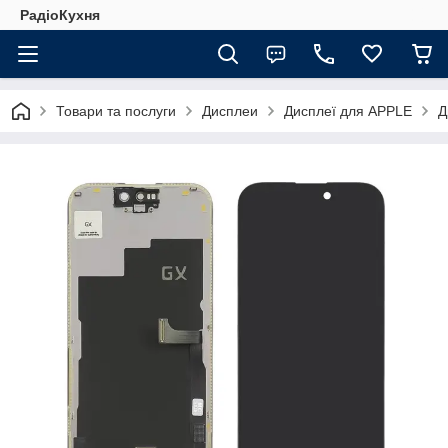
РадіоКухня
Товари та послуги
Дисплеи
Дисплеї для APPLE
Д