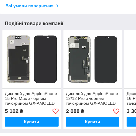
Всі умови повернення
Подібні товари компанії
Дисплей для Apple iPhone
Дисплей для Apple iPhone
Дисп
15 Pro Max з чорним
12/12 Pro з чорним
16 P
тачскрином GX-AMOLED
тачскрином GX-AMOLED
тач
HARD без паковання
5 102
2 088
3 3
₴
₴
Купити
Купити