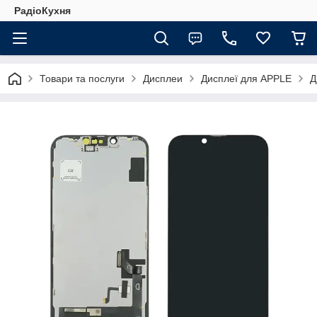
РадіоКухня
Товари та послуги
Дисплеи
Дисплеї для APPLE
Д