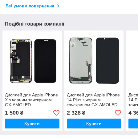
Всі умови повернення
Подібні товари компанії
Дисплей для Apple iPhone
Дисплей для Apple iPhone
Дисп
X з чорним тачскрином
14 Plus з чорним
14 P
GX-AMOLED
тачскрином GX-AMOLED
тач
1 500
2 328
4 3
₴
₴
Купити
Купити