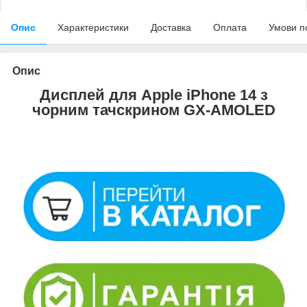
Опис
Характеристики
Доставка
Оплата
Умови п
Опис
Дисплей для Apple iPhone 14 з
чорним тачскрином GX-AMOLED