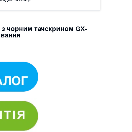
x з чорним тачскрином GX-
овання