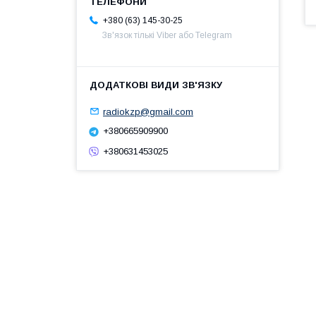
+380 (63) 145-30-25
Зв'язок тількі Viber або Telegram
radiokzp@gmail.com
+380665909900
+380631453025