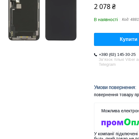
2 078 ₴
В наявності
Код:
4881
Купити
+380 (63) 145-30-25
Зв'язок тількі Viber 
Telegram
повернення товару п
У компанії підключені
будь-який товар не п