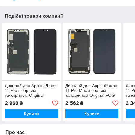
Подібні товари компанії
Дисплей для Apple iPhone
Дисплей для Apple iPhone
Дисп
11 Pro з чорним
11 Pro Max з чорним
11 P
тачскрином Original
тачскрином Original FOG
тачс
(переклеєне скло)
2 960
2 562
2 3
₴
₴
Купити
Купити
Про нас