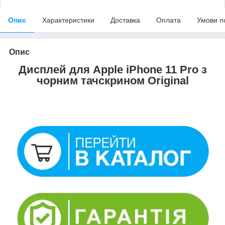
Опис
Характеристики
Доставка
Оплата
Умови п
Опис
Дисплей для Apple iPhone 11 Pro з
чорним тачскрином Original