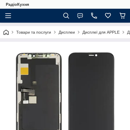
РадіоКухня
Товари та послуги
Дисплеи
Дисплеї для APPLE
Д