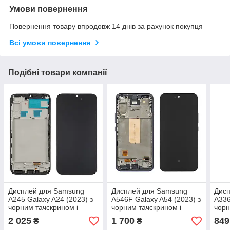
Умови повернення
Повернення товару впродовж 14 днів за рахунок покупця
Всі умови повернення
Подібні товари компанії
Дисплей для Samsung
Дисплей для Samsung
Дис
A245 Galaxy A24 (2023) з
A546F Galaxy A54 (2023) з
A336
чорним тачскрином і
чорним тачскрином і
чорн
корпусною рамкою OLED
чорною корпусною
чор
2 025
1 700
849
₴
₴
рамкою (з широким
рамк