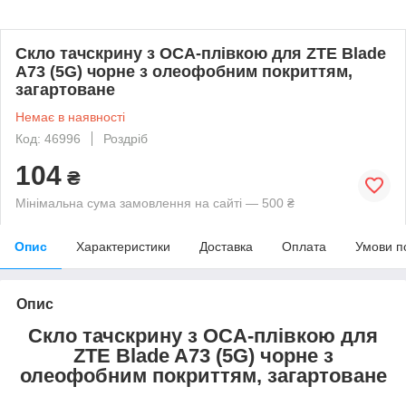
Скло тачскрину з OCA-плівкою для ZTE Blade
A73 (5G) чорне з олеофобним покриттям,
загартоване
Немає в наявності
Код: 46996
Роздріб
104
₴
Мінімальна сума замовлення на сайті — 500 ₴
Опис
Характеристики
Доставка
Оплата
Умови п
Опис
Скло тачскрину з OCA-плівкою для
ZTE Blade A73 (5G) чорне з
олеофобним покриттям, загартоване