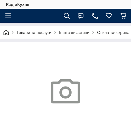
РадіоКухня
Товари та послуги
Інші запчастини
Стікла тачскрина