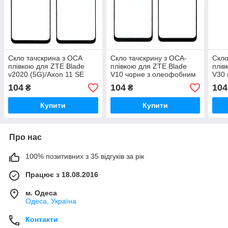
Скло тачскрина з OCA
Скло тачскрину з OCA-
Скло
плівкою для ZTE Blade
плівкою для ZTE Blade
плів
v2020 (5G)/Axon 11 SE
V10 чорне з олеофобним
V30 
чорне з олеофобним
покриттям, загартоване
оле
104
104
104
₴
₴
покриттям, загартоване
зага
Купити
Купити
Про нас
100% позитивних з 35 відгуків за рік
Працює з 18.08.2016
м. Одеса
Одеса, Україна
Контакти