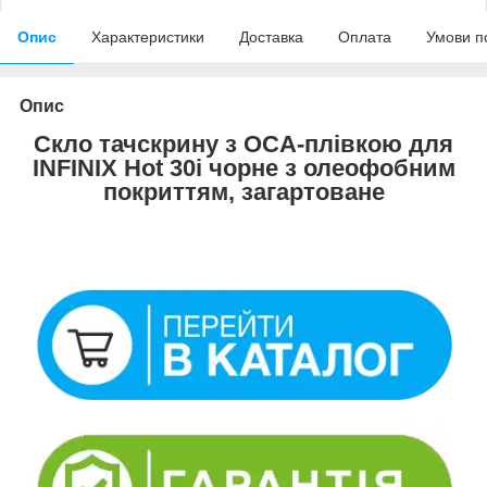
Опис
Характеристики
Доставка
Оплата
Умови п
Опис
Скло тачскрину з OCA-плівкою для
INFINIX Hot 30i чорне з олеофобним
покриттям, загартоване