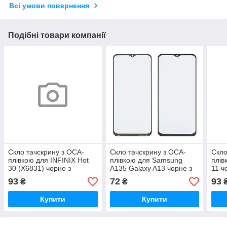
Всі умови повернення
Подібні товари компанії
Скло тачскрину з OCA-
Скло тачскрину з OCA-
Скло
плівкою для INFINIX Hot
плівкою для Samsung
плів
30 (X6831) чорне з
A135 Galaxy A13 чорне з
11 ч
олеофобним покриттям,
олеофобним покриттям,
покр
93
72
93
₴
₴
загартоване
загартоване
Купити
Купити