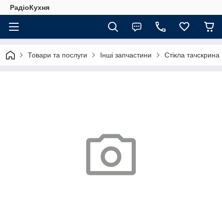
РадіоКухня
Товари та послуги
Інші запчастини
Стікла тачскрина