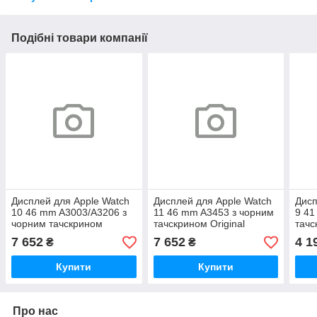
Подібні товари компанії
Дисплей для Apple Watch
Дисплей для Apple Watch
Дисп
10 46 mm A3003/A3206 з
11 46 mm A3453 з чорним
9 41
чорним тачскрином
тачскрином Original
тачс
Original
7 652
7 652
4 1
₴
₴
Купити
Купити
Про нас