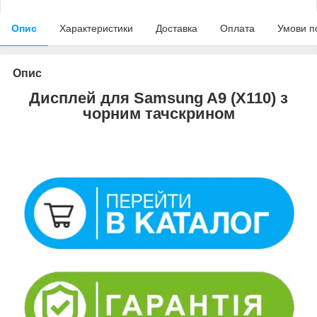
Опис
Характеристики
Доставка
Оплата
Умови п
Опис
Дисплей для Samsung A9 (X110) з
чорним тачскрином