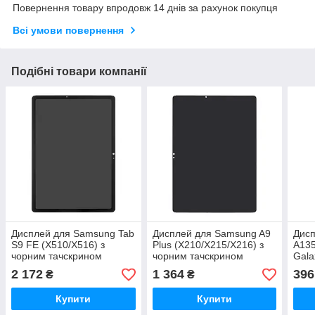
Повернення товару впродовж 14 днів за рахунок покупця
Всі умови повернення
Подібні товари компанії
Дисплей для Samsung Tab
Дисплей для Samsung A9
Дис
S9 FE (X510/X516) з
Plus (X210/X215/X216) з
A13
чорним тачскрином
чорним тачскрином
Gala
(4G)
2 172
1 364
396
₴
₴
з чо
1.2
Купити
Купити