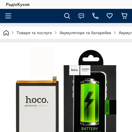
РадіоКухня
Товари та послуги
Акумулятори та батарейки
Акуму