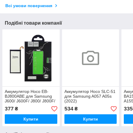
Всі умови повернення
Подібні товари компанії
Аккумулятор Hoco EB-
Аккумулятор Hoco SLC-51
Акку
BJ800ABE для Samsung
для Samsung A057 A05s
BA1
J600/ J600F/ J800/ J800F/
(2022)
A155
A600/ A600F/ A6 (2018)/ J6
(5G)
377
534
335
₴
₴
(2018)
Купити
Купити