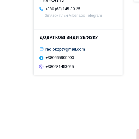
+380 (63) 145-30-25
Зв'язок тількі Viber або Telegram
radiokzp@gmail.com
+380665909900
+380631453025