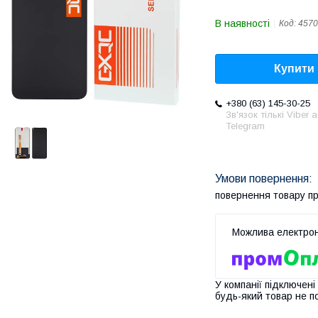
В наявності
Код:
4570
Купити
+380 (63) 145-30-25
Зв'язок тількі Viber 
Telegram
повернення товару п
У компанії підключені
будь-який товар не п