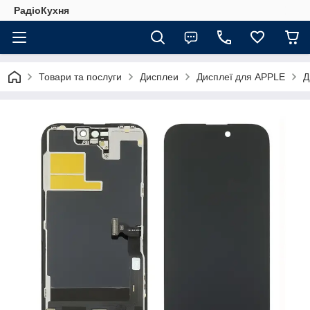
РадіоКухня
Товари та послуги
Дисплеи
Дисплеї для APPLE
Д