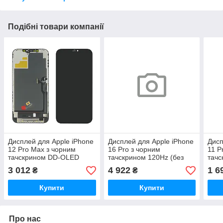
Подібні товари компанії
Дисплей для Apple iPhone
Дисплей для Apple iPhone
Дисп
12 Pro Max з чорним
16 Pro з чорним
11 P
тачскрином DD-OLED
тачскрином 120Hz (без
тач
помилки) DD-OLED
3 012
4 922
1 6
₴
₴
Купити
Купити
Про нас