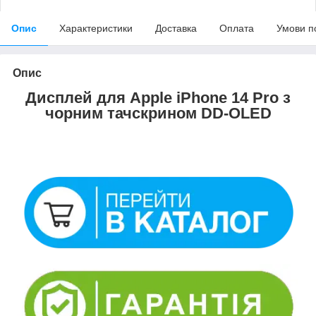
Опис
Характеристики
Доставка
Оплата
Умови п
Опис
Дисплей для Apple iPhone 14 Pro з
чорним тачскрином DD-OLED