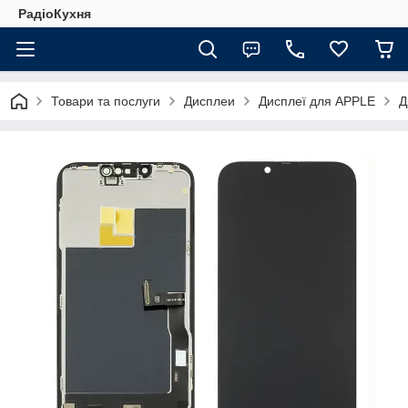
РадіоКухня
Товари та послуги
Дисплеи
Дисплеї для APPLE
Д