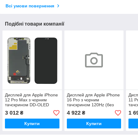
Всі умови повернення
Подібні товари компанії
Дисплей для Apple iPhone
Дисплей для Apple iPhone
Дисп
12 Pro Max з чорним
16 Pro з чорним
11 P
тачскрином DD-OLED
тачскрином 120Hz (без
тач
помилки) DD-OLED
3 012
4 922
1 6
₴
₴
Купити
Купити