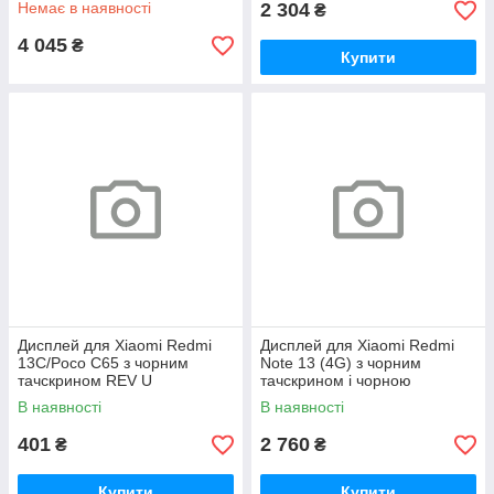
Немає в наявності
2 304
₴
4 045
₴
Купити
Дисплей для Xiaomi Redmi
Дисплей для Xiaomi Redmi
13C/Poco C65 з чорним
Note 13 (4G) з чорним
тачскрином REV U
тачскрином і чорною
корпусною рамкою Original
В наявності
В наявності
(переклеєне скло)
401
2 760
₴
₴
Купити
Купити