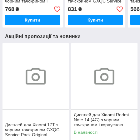
чорним тачскрином і
тачскрином GXQC Service
тачс
чорною корпусною
Pack
768
831
566
₴
₴
рамкою Service Pack
Купити
Купити
Акційні пропозиції та новинки
Дисплей для Xiaomi Redmi
Note 14 (4G) з чорним
Дисплей для Xiaomi 17T з
тачскрином і корпусною
чорним тачскрином GXQC
рамкою 161 mm GXQC
В наявності
Service Pack Original
Original (переклеєне скло)