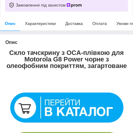
Замовлення під захистом
Опис
Характеристики
Доставка
Оплата
Умови п
Опис
Скло тачскрину з OCA-плівкою для
Motorola G8 Power чорне з
олеофобним покриттям, загартоване