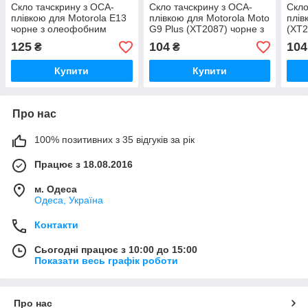
Скло тачскрину з OCA-
Скло тачскрину з OCA-
Скло
плівкою для Motorola E13
плівкою для Motorola Moto
плів
чорне з олеофобним
G9 Plus (XT2087) чорне з
(XT2
покриттям, загартоване
олеофобним покриттям,
оле
125
104
104
₴
₴
G+OCA Pro
загартоване
зага
Купити
Купити
Про нас
100% позитивних з 35 відгуків за рік
Працює з 18.08.2016
м. Одеса
Одеса, Україна
Контакти
Сьогодні працює з 10:00 до 15:00
Показати весь графік роботи
Про нас