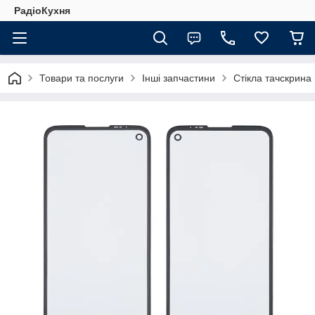
РадіоКухня
Товари та послуги
Інші запчастини
Стікла тачскрина