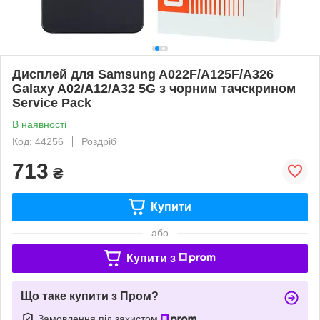
Дисплей для Samsung A022F/A125F/A326
Galaxy A02/A12/A32 5G з чорним тачскрином
Service Pack
В наявності
Код: 44256
Роздріб
713
₴
Купити
або
Купити з
Що таке купити з Пром?
Замовлення під захистом