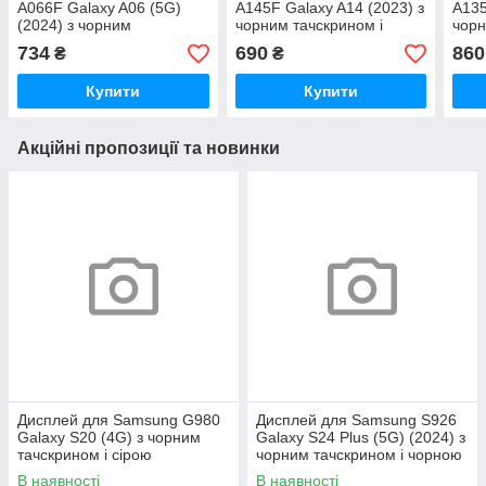
A066F Galaxy A06 (5G)
A145F Galaxy A14 (2023) з
A135
(2024) з чорним
чорним тачскрином і
чорн
тачскрином Service Pack
корпусною рамкою GXQC
кор
734
690
860
₴
₴
Service Pack
Serv
Купити
Купити
Акційні пропозиції та новинки
Дисплей для Samsung G980
Дисплей для Samsung S926
Galaxy S20 (4G) з чорним
Galaxy S24 Plus (5G) (2024) з
тачскрином і сірою
чорним тачскрином і чорною
корпусною рамкою IPS
корпусною рамкою GXQC-
В наявності
В наявності