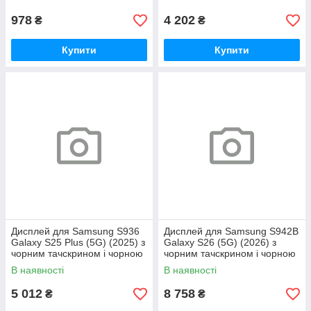
Super OLED SOFT Service
978
4 202
₴
₴
Купити
Купити
Дисплей для Samsung S936
Дисплей для Samsung S942B
Galaxy S25 Plus (5G) (2025) з
Galaxy S26 (5G) (2026) з
чорним тачскрином і чорною
чорним тачскрином і чорною
корпусною рамкою GXQC-
корпусною рамкою Original
В наявності
В наявності
Super OLED SOFT Service
5 012
8 758
₴
₴