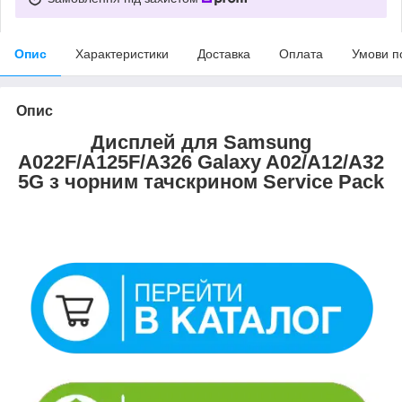
Опис
Характеристики
Доставка
Оплата
Умови п
Опис
Дисплей для Samsung
A022F/A125F/A326 Galaxy A02/A12/A32
5G з чорним тачскрином Service Pack