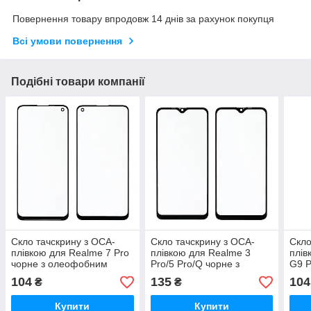
Повернення товару впродовж 14 днів за рахунок покупця
Всі умови повернення
Подібні товари компанії
Скло тачскрину з OCA-
Скло тачскрину з OCA-
Скло
плівкою для Realme 7 Pro
плівкою для Realme 3
плів
чорне з олеофобним
Pro/5 Pro/Q чорне з
G9 P
покриттям, загартоване
олеофобним покриттям,
оле
104
135
104
₴
₴
загартоване
зага
Купити
Купити