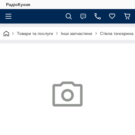
РадіоКухня
Товари та послуги
Інші запчастини
Стікла тачскрина