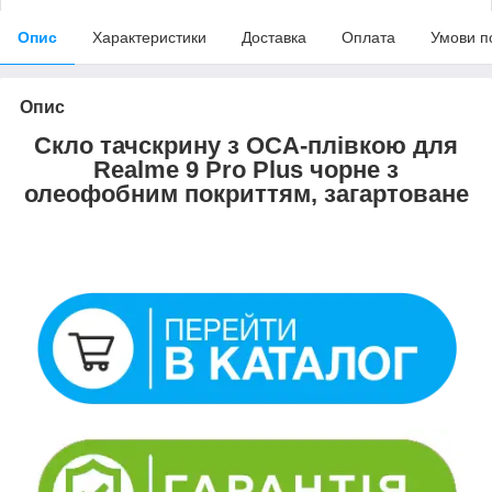
Опис
Характеристики
Доставка
Оплата
Умови п
Опис
Скло тачскрину з OCA-плівкою для
Realme 9 Pro Plus чорне з
олеофобним покриттям, загартоване