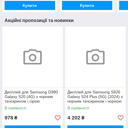
Купити
Купити
Акційні пропозиції та новинки
Дисплей для Samsung G980
Дисплей для Samsung S926
Galaxy S20 (4G) з чорним
Galaxy S24 Plus (5G) (2024) з
тачскрином і сірою
чорним тачскрином і чорною
корпусною рамкою IPS
корпусною рамкою GXQC-
В наявності
В наявності
Super OLED SOFT Service
978
4 202
₴
₴