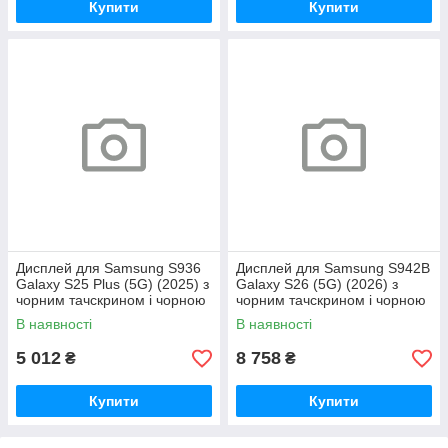
Купити
Купити
Дисплей для Samsung S936
Дисплей для Samsung S942B
Galaxy S25 Plus (5G) (2025) з
Galaxy S26 (5G) (2026) з
чорним тачскрином і чорною
чорним тачскрином і чорною
корпусною рамкою GXQC-
корпусною рамкою Original
В наявності
В наявності
Super OLED SOFT Service
5 012
8 758
₴
₴
Купити
Купити