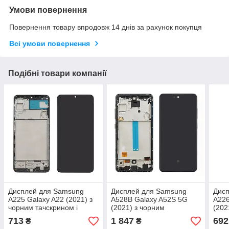
Умови повернення
Повернення товару впродовж 14 днів за рахунок покупця
Всі умови повернення
Подібні товари компанії
Дисплей для Samsung
Дисплей для Samsung
Дис
A225 Galaxy A22 (2021) з
A528B Galaxy A52S 5G
A226
чорним тачскрином і
(2021) з чорним
(202
корпусною рамкою IPS
тачскрином і корпусною
тачс
713
1 847
692
₴
₴
рамкою OLED
рам