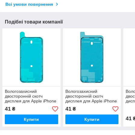
Всі умови повернення
Подібні товари компанії
Вологозахисний
Вологозахисний
Воло
двосторонній скотч
двосторонній скотч
двос
дисплея для Apple iPhone
дисплея для Apple iPhone
дисп
15 Pro HC
15 Pro Max HC
11 P
41
41
₴
₴
41
Купити
Купити