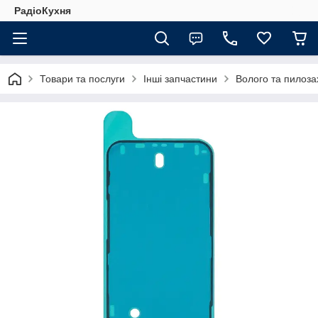
РадіоКухня
Товари та послуги
Інші запчастини
Волого та пилоза