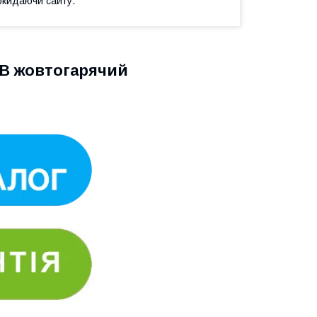
окидаючи сайту.
B жовтогарячий