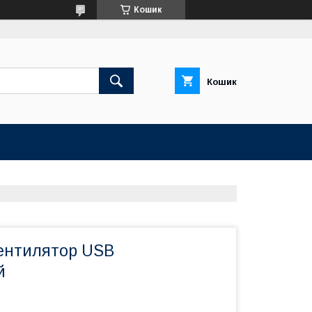
Кошик
Кошик
ентилятор USB
й