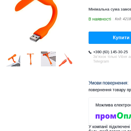
Мінімальна сума замов
В наявності
Код:
4218
Купити
+380 (63) 145-30-25
Зв'язок тількі Viber 
Telegram
повернення товару п
У компанії підключені