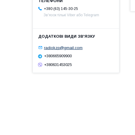
+380 (63) 145-30-25
Зв'язок тількі Viber або Telegram
radiokzp@gmail.com
+380665909900
+380631453025