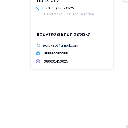
+380 (63) 145-30-25
Зв'язок тількі Viber або Telegram
radiokzp@gmail.com
+380665909900
+380631453025