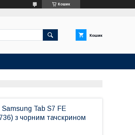
Кошик
Кошик
 Samsung Tab S7 FE
736) з чорним тачскрином