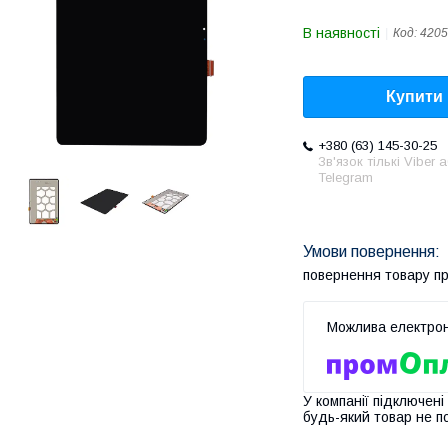
В наявності
Код:
4205
Купити
+380 (63) 145-30-25
Зв'язок тількі Viber 
Telegram
повернення товару п
У компанії підключені
будь-який товар не п