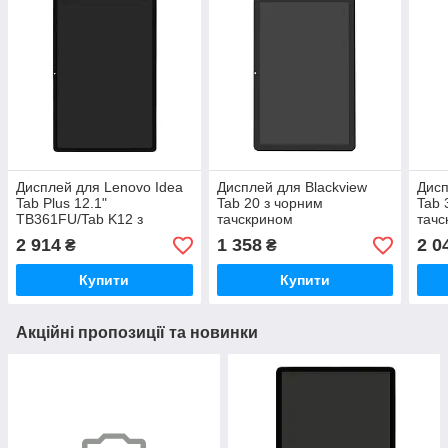
Дисплей для Lenovo Idea
Дисплей для Blackview
Дисп
Tab Plus 12.1"
Tab 20 з чорним
Tab 
TB361FU/Tab K12 з
тачскрином
тачс
чорним тачскрином
2 914
1 358
2 0
₴
₴
Original
Купити
Купити
Акційні пропозиції та новинки