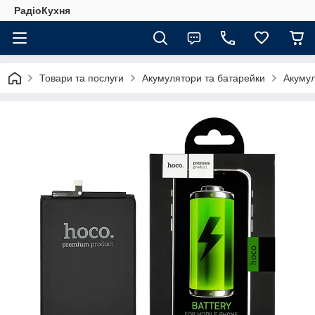
РадіоКухня
Товари та послуги
Акумулятори та батарейки
Акуму