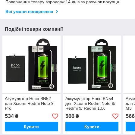
Повернення товару впродовж 14 днів за рахунок покупця
Всі умови повернення
Подібні товари компанії
Акумулятор Hoco BN52
Аккумулятор Hoco BN54
Акум
для Xiaomi Redmi Note 9
для Xiaomi Redmi Note 9/
для 
Pro
Redmi 9/ Redmi 10X
M3
534
566
566
₴
₴
Купити
Купити