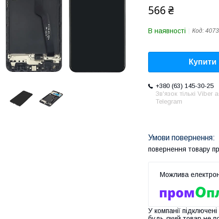
566 ₴
В наявності
Код:
4073
Купити
+380 (63) 145-30-25
Зв'язок тількі Viber 
Telegram
повернення товару п
У компанії підключені
будь-який товар не п