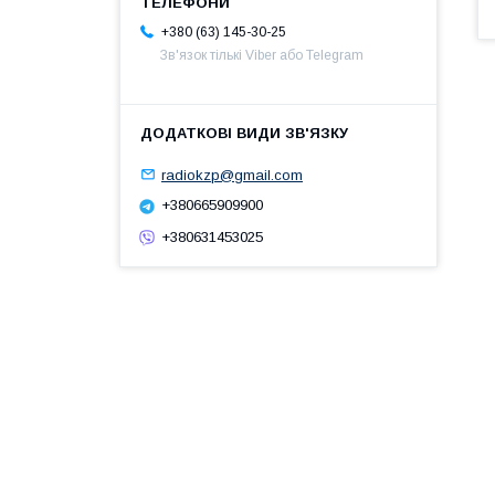
+380 (63) 145-30-25
Зв'язок тількі Viber або Telegram
radiokzp@gmail.com
+380665909900
+380631453025