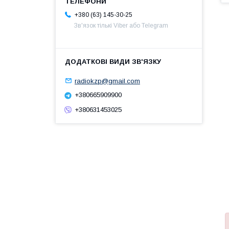
+380 (63) 145-30-25
Зв'язок тількі Viber або Telegram
radiokzp@gmail.com
+380665909900
+380631453025