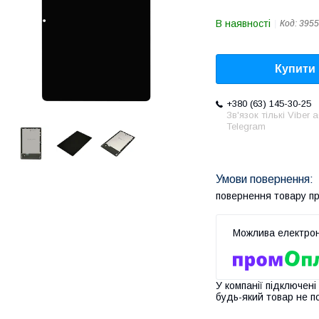
В наявності
Код:
3955
Купити
+380 (63) 145-30-25
Зв'язок тількі Viber 
Telegram
повернення товару п
У компанії підключені
будь-який товар не п