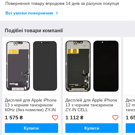
Повернення товару впродовж 14 днів за рахунок покупця
Всі умови повернення
Подібні товари компанії
Дисплей для Apple iPhone
Дисплей для Apple iPhone
Дисп
13 з чорним тачскрином
13 з чорним тачскрином
12 m
60Hz (без помилки) ZY-IN
ZY-IN CELL
тачс
CELL FHD
1 575
1 112
1 6
₴
₴
Купити
Купити