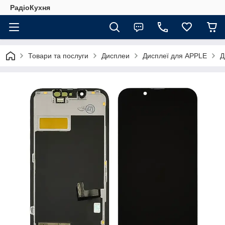
РадіоКухня
Товари та послуги
Дисплеи
Дисплеї для APPLE
Д