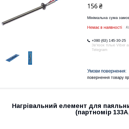
156 ₴
Мінімальна сума замов
Немає в наявності
К
+380 (63) 145-30-25
Зв'язок тількі Viber 
Telegram
повернення товару п
Нагрівальний елемент для паяльни
(партномір 133A