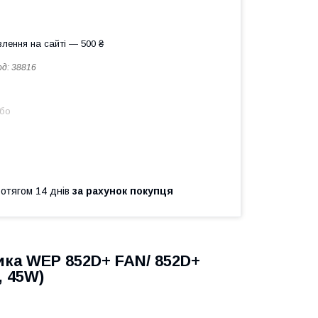
лення на сайті — 500 ₴
од:
38816
або
ротягом 14 днів
за рахунок покупця
ка WEP 852D+ FAN/ 852D+
, 45W)