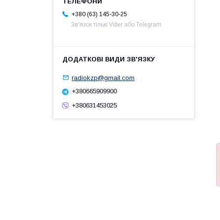
+380 (63) 145-30-25
Зв'язок тількі Viber або Telegram
radiokzp@gmail.com
+380665909900
+380631453025