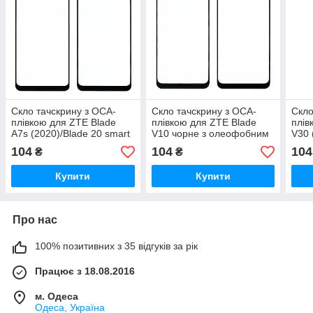
Скло тачскрину з OCA-
Скло тачскрину з OCA-
Скло
плівкою для ZTE Blade
плівкою для ZTE Blade
плів
A7s (2020)/Blade 20 smart
V10 чорне з олеофобним
V30 
чорне з олеофобним
покриттям, загартоване
оле
104
104
104
₴
₴
покриттям,
зага
Купити
Купити
Про нас
100% позитивних з 35 відгуків за рік
Працює з 18.08.2016
м. Одеса
Одеса, Україна