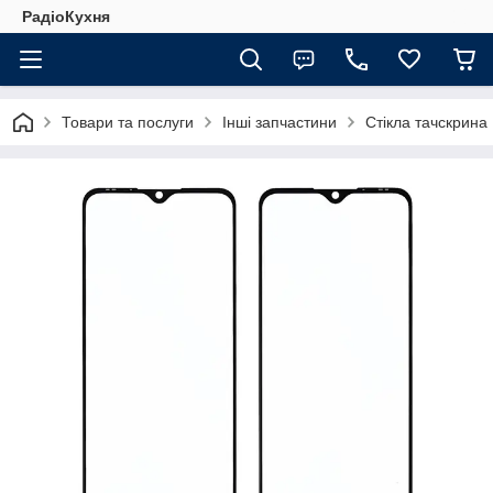
РадіоКухня
Товари та послуги
Інші запчастини
Стікла тачскрина