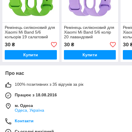
Ремінець силіконовий для
Ремінець силіконовий для
Ремі
Xiaomi Mi Band 5/6
Xiaomi Mi Band 5/6 колір
Xiao
кольорів 19 салатовий
20 лавандовий
коль
30
30
30
₴
₴
Купити
Купити
Про нас
100% позитивних з 35 відгуків за рік
Працює з 18.08.2016
м. Одеса
Одеса, Україна
Контакти
Сьогодні вихідний