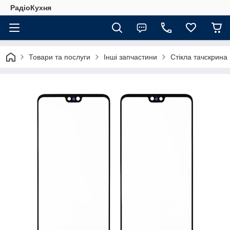
РадіоКухня
Товари та послуги
Інші запчастини
Стікла тачскрина