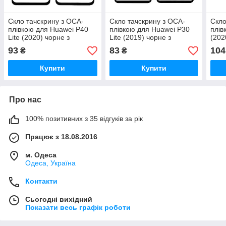
Скло тачскрину з OCA-
Скло тачскрину з OCA-
Скло
плівкою для Huawei P40
плівкою для Huawei P30
плів
Lite (2020) чорне з
Lite (2019) чорне з
(202
олеофобним покриттям,
олеофобним покриттям,
оле
93
83
104
₴
₴
загартоване
загартоване
зага
Купити
Купити
Про нас
100% позитивних з 35 відгуків за рік
Працює з 18.08.2016
м. Одеса
Одеса, Україна
Контакти
Сьогодні вихідний
Показати весь графік роботи