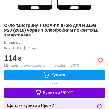
Скло тачскрину з OCA-плівкою для Huawei
P20 (2018) чорне з олеофобним покриттям,
загартоване
В наявності
Код: 37011
Роздріб
114
₴
Мінімальна сума замовлення на сайті — 500 ₴
Купити
або
Купити з
Що таке купити з Пром?