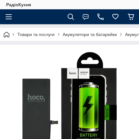
РадіоКухня
Товари та послуги
Акумулятори та батарейки
Акуму